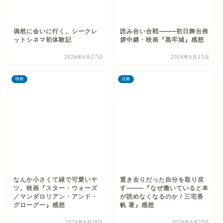
偶然に会いに行く。シークレ
読み合い合戦⸻初日舞台挨
ットシネマ初体験記
拶中継・映画『黒牢城』感想
2026年6月27日
2026年6月23日
映画
読書
なんか小さくて緑で可愛いヤ
置き去りだった自分を取り戻
ツ。映画『スター・ウォーズ
す⸻『なぜ働いていると本
／マンダロリアン・アンド・
が読めなくなるのか / 三宅香
グローグー』感想
帆 著』感想
2026年6月19日
2026年6月13日