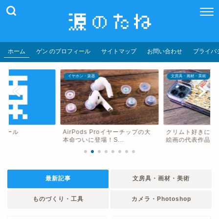
ホーム
ゲン のプロフィール
サイトマップ
お問い合わせ
プライバ
イヤホン・楽器
文房具・画材・美術
フィール
AirPods Proイヤーチップの大
クリムト好きにお
本命ついに登場！S...
絵画の代表作品「接吻
最新記事
文房具・画材・美術
ものづくり・工具
カメラ・Photoshop