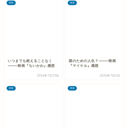
映画
映画
いつまでも絶えることなく
誰のための人生？⸻映画
⸻映画『ちいかわ』感想
『マイケル』感想
2026年7月25日
2026年7月2日
映画
映画