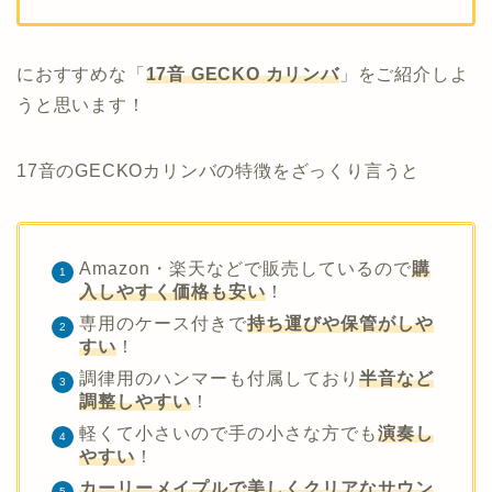
におすすめな「
17音 GECKO カリンバ
」をご紹介しよ
うと思います！
17音のGECKOカリンバの特徴をざっくり言うと
Amazon・楽天などで販売しているので
購
入しやすく価格も安い
！
専用のケース付きで
持ち運びや保管がしや
すい
！
調律用のハンマーも付属しており
半音など
調整しやすい
！
軽くて小さいので手の小さな方でも
演奏し
やすい
！
カーリーメイプルで美しくクリアなサウン