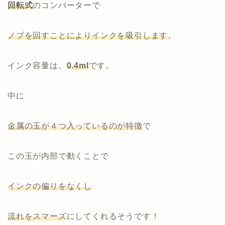
回転式
のコンバーターで
ノブを回すことによりインクを吸引します
。
インク容量は、
0.4ml
です。
中に
金属の玉が４つ入っているのが
特徴
で
この玉が内部で動くことで
インクの偏りをなくし
流れをスマーズ
にしてくれるそうです！