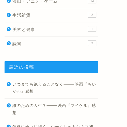
漫画・アニメ・ゲーム
42
生活雑貨
2
美容と健康
1
読書
3
最近の投稿
いつまでも絶えることなく⸻映画『ちい
かわ』感想
誰のための人生？⸻映画『マイケル』感
想
偶然に会いに行く。シークレットシネマ初