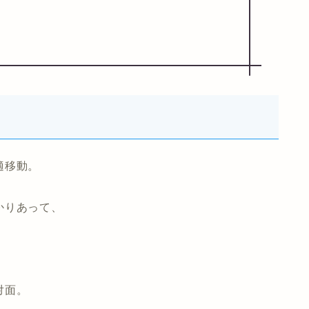
適移動。
かりあって、
対面。