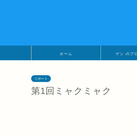
ホーム
ゲン のプ
リポート
第1回ミャクミャク