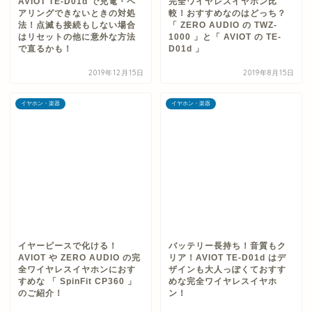
AVIOT TE-D01d で充電・ペ
完全ワイヤレスイヤホン比
アリングできないときの対処
較！おすすめなのはどっち？
法！点滅も接続もしない場合
「 ZERO AUDIO の TWZ-
はリセットの他に意外な方法
1000 」と「 AVIOT の TE-
で直るかも！
D01d 」
2019年12月15日
2019年8月15日
イヤホン・楽器
イヤホン・楽器
イヤーピースで化ける！
バッテリー長持ち！音質もク
AVIOT や ZERO AUDIO の完
リア！AVIOT TE-D01d はデ
全ワイヤレスイヤホンにおす
ザインも大人っぽくておすす
すめな 「 SpinFit CP360 」
めな完全ワイヤレスイヤホ
のご紹介！
ン！